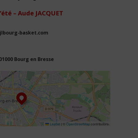
’été – Aude JACQUET
@jlbourg-basket.com
 01000 Bourg en Bresse
Leaflet
|
©
OpenStreetMap
contributors