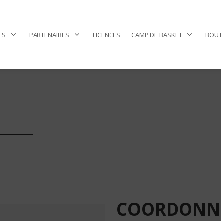
ES
PARTENAIRES
LICENCES
CAMP DE BASKET
BOUT
____
COORDONN