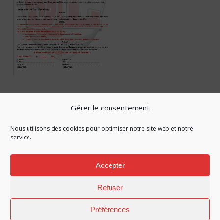
Gérer le consentement
Nous utilisons des cookies pour optimiser notre site web et notre
service.
facebook
instagram
phone
email
Accepter
Refuser
© 2026 JL Bourg Basket Amateurs. ©Copyright 2021 - JL
Bourg Basket section Amateurs -
Crédits & mentions légales
Préférences